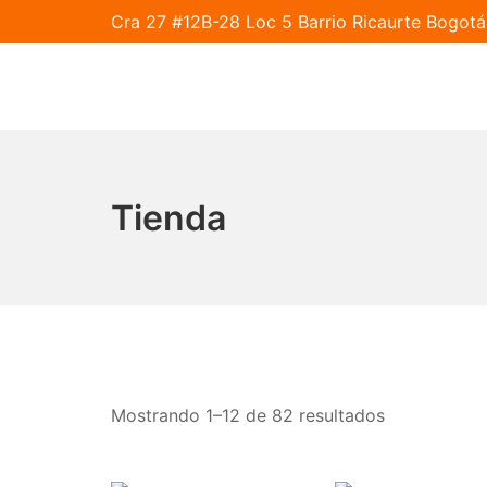
Saltar
Cra 27 #12B-28 Loc 5 Barrio Ricaurte Bogo
al
contenido
MAQUICHEF COLOMB
Tienda
Mostrando 1–12 de 82 resultados