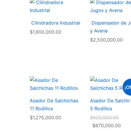
Cilindradora Industrial
Dispensador de 
y Avena
$
1,800,000.00
$
2,500,000.00
¡Of
Asador De Salchichas
Asador De Salchi
a
11 Rodillos
5 Rodillos
Origi
$
1,275,000.00
$
920,000.00
price
Curr
$
870,000.00