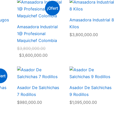
¡Ofert
Jugos
Amasadora Industrial 8
a!
Amasadora Industrial
Kilos
1@ Profesional
$
3,800,000.00
Maquichef Colombia
Original
$
3,800,000.00
price
Current
$
3,600,000.00
was:
price
$3,800,000.00.
is:
$3,600,000.00.
ert
chas
Asador De Salchichas
Asador De Salchichas
!
7 Rodillos
9 Rodillos
nal
$
980,000.00
$
1,095,000.00
ent