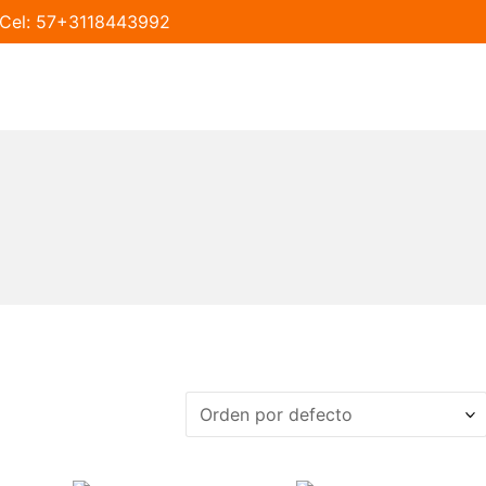
táCel: 57+3118443992
IA