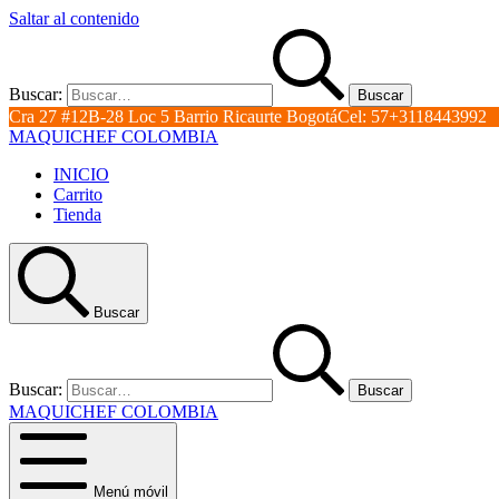
Saltar al contenido
Buscar:
Cra 27 #12B-28 Loc 5 Barrio Ricaurte BogotáCel: 57+3118443992
MAQUICHEF COLOMBIA
INICIO
Carrito
Tienda
Buscar
Buscar:
MAQUICHEF COLOMBIA
Menú móvil