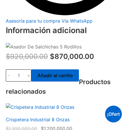
Asesoría para tu compra Vía WhatsApp
Información adicional
$
920,000.00
$
870,000.00
-
+
Añadir al carrito
Productos
relacionados
¡Ofert
Crispetera Industrial 8 Onzas
a!
$
1,300,000.00
$
1,200,000.00