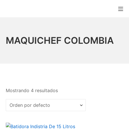
Saltar
Me
al
MAQUICHEF COLO
contenido
MAQUICHEF COLOMBIA
Mostrando 4 resultados