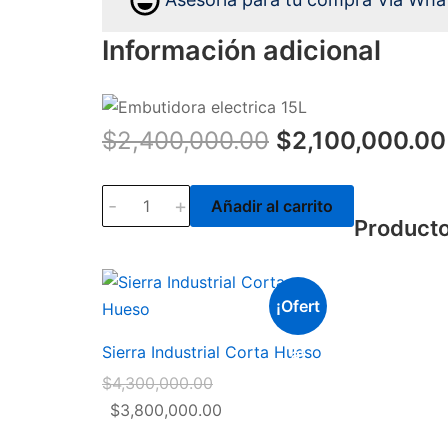
Información adicional
$
2,400,000.00
$
2,100,000.00
-
+
Añadir al carrito
Producto
¡Ofert
Sierra Industrial Corta Hueso
a!
$
4,300,000.00
$
3,800,000.00