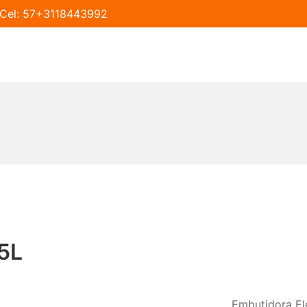
táCel: 57+3118443992
15L
Embutidora Elé